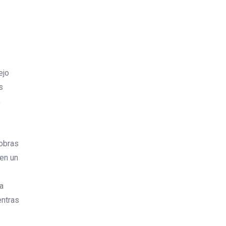
ejo
s
,
 obras
 en un
ra
entras