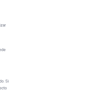
izar
uede
do. Si
yecto