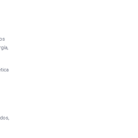
ios
gía,
tica
ados,