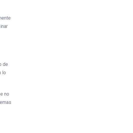
lmente
inar
o de
 lo
ue no
stemas