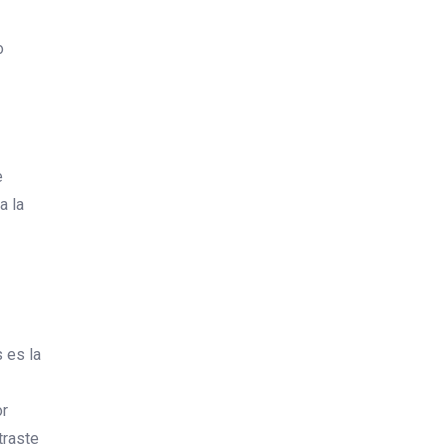
o
e
a la
 es la
or
traste